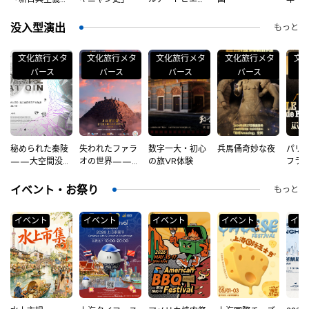
らロダンへ」
ナーレ​
――ヨーロッパ
没入型演出
もっと
彫刻と装飾芸術
展
文化旅行メタ
文化旅行メタ
文化旅行メタ
文化旅行メタ
文
バース
バース
バース
バース
秘められた秦陵
失われたファラ
数字一大・初心
兵馬俑奇妙な夜
パリ
——大空間没入
オの世界——没
の旅VR体験
フラ
体験
入型探検体験
舞超
タラ
イベント・お祭り
もっと
験 元
イベント
イベント
イベント
イベント
イベ