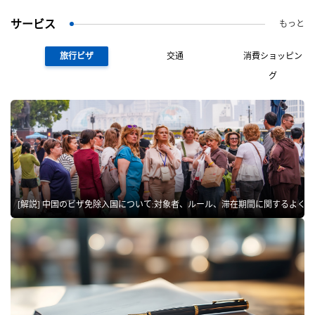
サービス
もっと
旅行ビザ
交通
消費ショッピン
グ
[解説] 中国のビザ免除入国について:対象者、ルール、滞在期間に関するよく