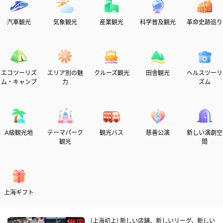
汽車観光
気象観光
産業観光
科学普及観光
革命史跡巡り
エコツーリズ
エリア別の魅
クルーズ観光
田舎観光
ヘルスツーリ
ム・キャンプ
力
ズム
A級観光地
テーマパーク
観光バス
慈善公演
新しい演劇空
観光
間
上海ギフト
[上海初上] 新しい店舗、新しいリーグ、新しい