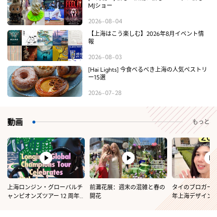
MJショー
2026-08-04
【上海はこう楽しむ】2026年8月イベント情
報
2026-08-03
[Hai Lights] 今食べるべき上海の人気ペストリ
ー15選
2026-07-28
動画
もっと
上海ロンジン・グローバルチ
前灘花展：週末の混雑と春の
タイのブロガーと
ャンピオンズツアー 12 周年
開花
年上海デザイン
記念