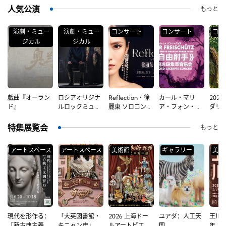
人気公演
もっと
演劇・ミュー
演劇・ミュー
コンサート
コンサート
コン
ジカル
ジカル
戯曲『オーラン
ロシアオリジナ
Reflection・徐
カール・マリ
202
y
ド』
ルロックミュー
麗東 ソロコンサ
ア・フォン・ウ
ダリ
ジカル『カラマ
ート
ェバー『フリー
ンサ
ーゾフの兄弟』
ハンド』ベスト
特集展覧会
もっと
コンサート
アートスペース
アートスペース
美術館
ギャラリー
美術
現代を形作る：
「大英図書館・
2026 上海ドー
ユアダ：人工天
王川
「新古典主義か
キニャン史」
ルアートビエン
国
年