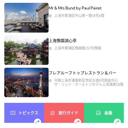
Mr & Mrs Bund by Paul Pairet
上海市黄浦区中山東一路18号6階
上海豫園湖心亭
上海市黄浦区豫園路257号豫園
フレアルーフトップレストラン＆バー
中国上海市浦東新区世紀大道8号国金中心
ザ・リッツ・カールトンホテル上海浦東58階
トピックス
旅行ガイド
画像