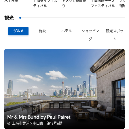
水上市場
上海タイフェス
アメリカ焼肉祭
上海国際チーズ
202
ティバル
り
フェスティバル
環球
ピオ
観光
グルメ
施設
ホテル
ショッピン
観光スポッ
グ
ト
Mr & Mrs Bund by Paul Pairet
上海市黄浦区中山東一路18号6階