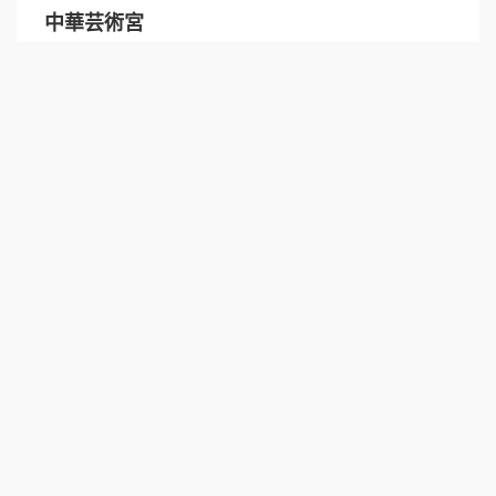
中華芸術宮
住所 ： 中国上海市浦東新区上南路205号
電話 ：400-921-9021