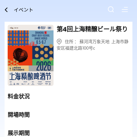
イベント
第4回上海精醸ビール祭り
住所 ： 蘇河湾万象天地 上海市静
安区福建北路100号c
料金状況
開場時間
展示期間