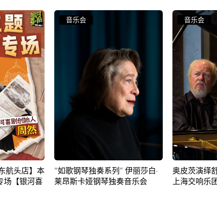
音乐会
音乐会
” 伊丽莎白·
奥皮茨演绎舒伯特与勃拉姆斯丨
凯拉斯演绎
奏音乐会
上海交响乐团音乐季
曲丨上海交