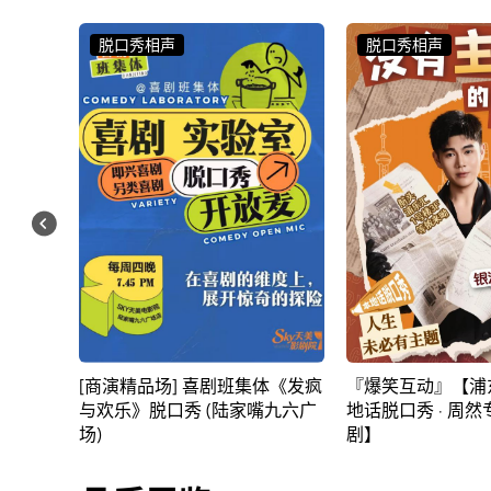
脱口秀相声
音乐会
体《发疯
『爆笑互动』【浦东航头店】本
“如歌钢琴独奏系列
嘴九六广
地话脱口秀 · 周然专场【银河喜
莱昂斯卡娅钢琴独
剧】