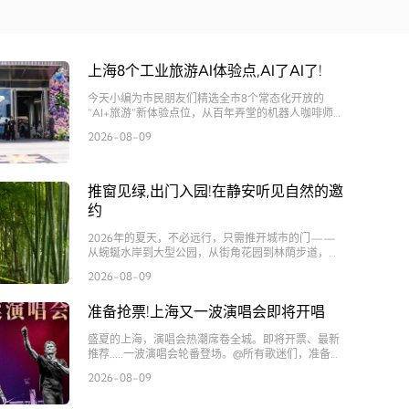
上海8个工业旅游AI体验点,AI了AI了!
今天小编为市民朋友们精选全市8个常态化开放的
“AI+旅游”新体验点位，从百年弄堂的机器人咖啡师
到AI黑科技体验空间，让科技触手可及。永不落幕的
2026-08-09
世界人工智能大会，邀您随时开启一场未来之旅！
推窗见绿,出门入园!在静安听见自然的邀
约
2026年的夏天，不必远行，只需推开城市的门——
从蜿蜒水岸到大型公园，从街角花园到林荫步道，绿
色在静安每一寸土地生根蔓延。出门见绿，推窗见
2026-08-09
景，这是城市给予每一个人的日常馈赠。
准备抢票!上海又一波演唱会即将开唱
盛夏的上海，演唱会热潮席卷全城。即将开票、最新
推荐.....一波演唱会轮番登场。@所有歌迷们，准备开
唱吧！
2026-08-09