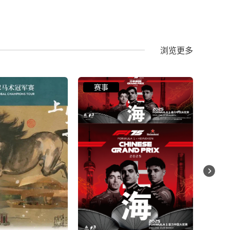
愿我们都被看见
爵》
浏览更多
节庆
节