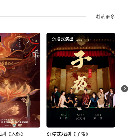
浏览更多
沉浸式演出
沉浸
《子夜》
[治愈系肢体剧]《响》尘世间，
开心麻