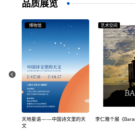
品质展览
艺术空间
博物馆
里的天
李仁雅个展《Baram 风》
“观·照：十八世纪
尚与世界”