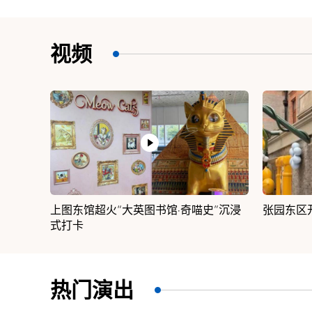
视频
”沉浸
张园东区开业，多家潮店快闪入驻
上博X上
TA’奇妙夜
热门演出