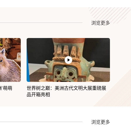
浏览更多
展重磅展
上海野生动物园萌宝天团正式集结！
202
浏览更多