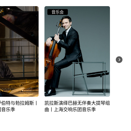
音乐会
话剧
巴赫无伴奏大提琴组
德奈什·瓦尔永钢琴独奏会丨上
(q12
响乐团音乐季
海交响乐团音乐季
斯坦：