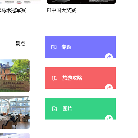
赛
跟着“海考”去旅行⸺上海旅行
东湖美
摄影大赛
景点
专题
旅游攻略
图片