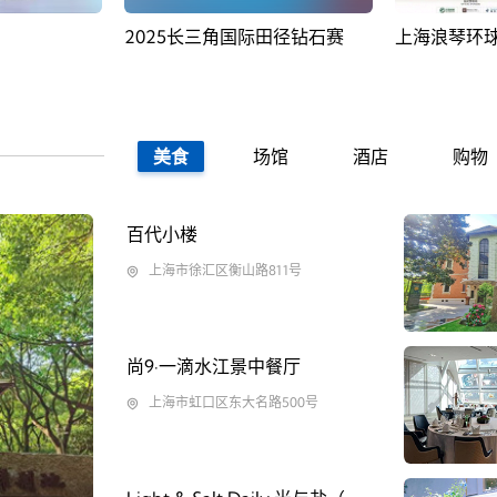
田径钻石赛
上海浪琴环球马术冠军赛
F1中国大奖
美食
场馆
酒店
购物
百代小楼
上海市徐汇区衡山路811号
尚9·一滴水江景中餐厅
上海市虹口区东大名路500号