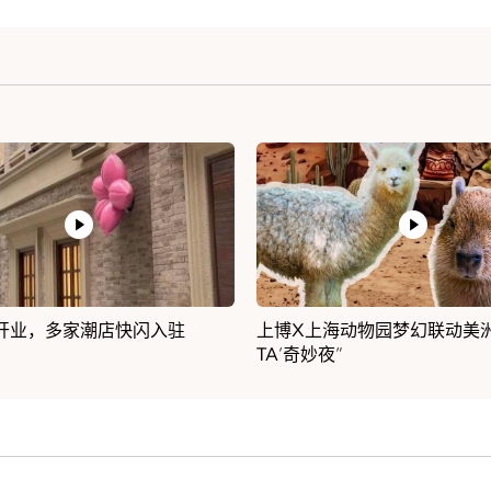
海动物园梦幻联动美洲‘萌萌
世界树之巅：美洲古代文明大
”
品开箱亮相