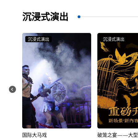
沉浸式演出
沉浸式演出
沉浸式演出
破笼之宴——大型沉浸式戏剧
国风奇趣亲子互动