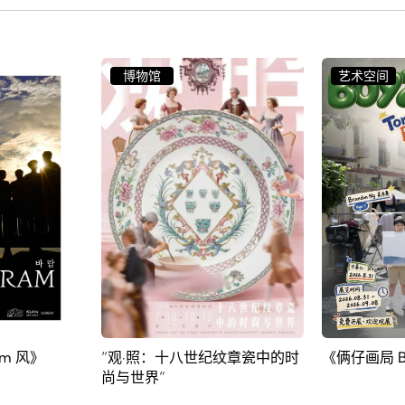
艺术空间
画廊
纹章瓷中的时
《俩仔画局 Boy2Show》
刘炯程：雇