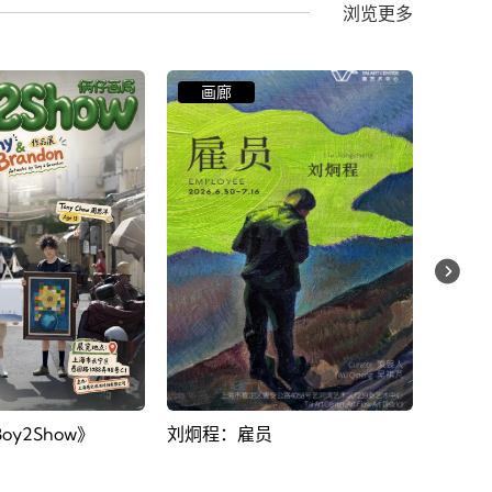
浏览更多
画廊
画
员
刘毅：倒影离开水面之后
高郁韬