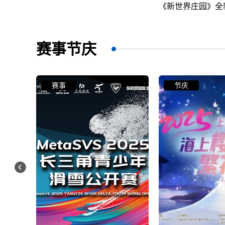
《新世界庄园》全新晚宴版
来了只大恐龙》
赛事节庆
节庆
赛事