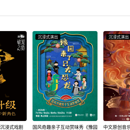
沉浸式演出
沉浸式演出
赏味秀《豫园
中文原创音乐剧《入傩》
沉浸式戏剧