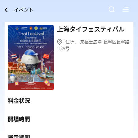
イベント
上海タイフェスティバル
住所 ： 来福士広場 長寧区長寧路
1139号
料金状況
開場時間
展示期間