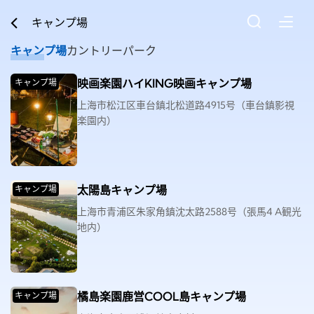
キャンプ場
キャンプ場
カントリーパーク
映画楽園ハイKING映画キャンプ場
キャンプ場
上海市松江区車台鎮北松道路4915号（車台鎮影視
楽園内）
太陽島キャンプ場
キャンプ場
上海市青浦区朱家角鎮沈太路2588号（張馬4 A観光
地内）
橘島楽園鹿営COOL島キャンプ場
キャンプ場