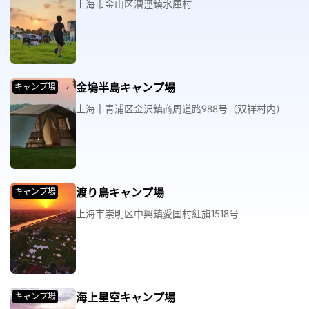
上海市金山区漕涇鎮水庫村
金塢半島キャンプ場
キャンプ場
上海市青浦区金沢鎮商周道路988号（双祥村内）
渡り鳥キャンプ場
キャンプ場
上海市崇明区中興鎮愛国村紅旗1518号
海上星空キャンプ場
キャンプ場