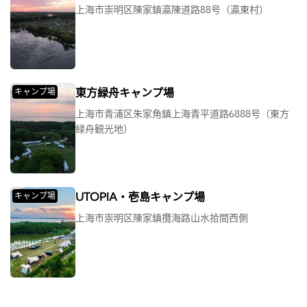
上海市崇明区陳家鎮瀛陳道路88号（瀛東村）
東方緑舟キャンプ場
キャンプ場
上海市青浦区朱家角鎮上海青平道路6888号（東方
緑舟観光地）
UTOPIA・壱島キャンプ場
キャンプ場
上海市崇明区陳家鎮攬海路山水拾間西側