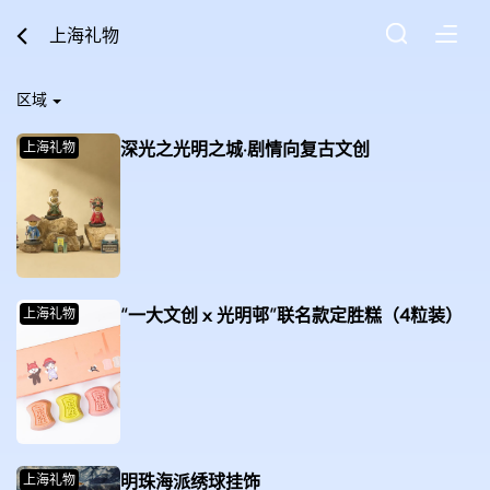
上海礼物
区域
深光之光明之城·剧情向复古文创
上海礼物
“一大文创 x 光明邨”联名款定胜糕（4粒装）
上海礼物
明珠海派绣球挂饰
上海礼物