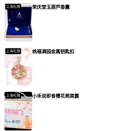
荣庆堂玉葫芦香囊
上海礼物
桃福满园金属钥匙扣
上海礼物
小禾说即食樱花燕窝露
上海礼物