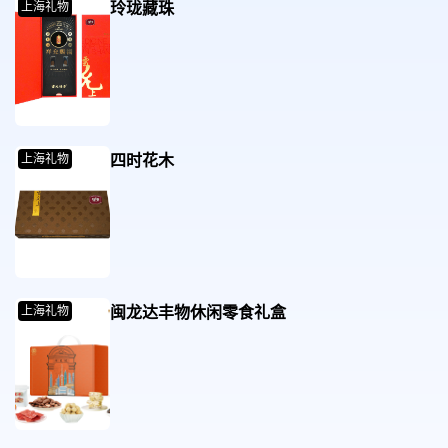
玲珑藏珠
上海礼物
四时花木
上海礼物
闽龙达丰物休闲零食礼盒
上海礼物