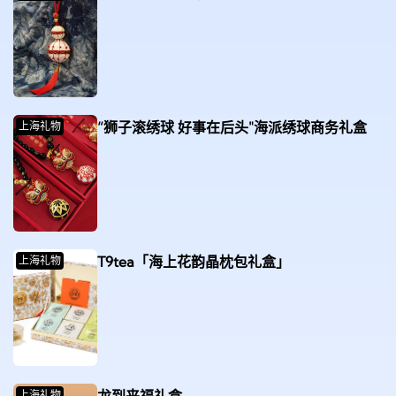
“狮子滚绣球 好事在后头"海派绣球商务礼盒
上海礼物
T9tea「海上花韵晶枕包礼盒」
上海礼物
上海礼物