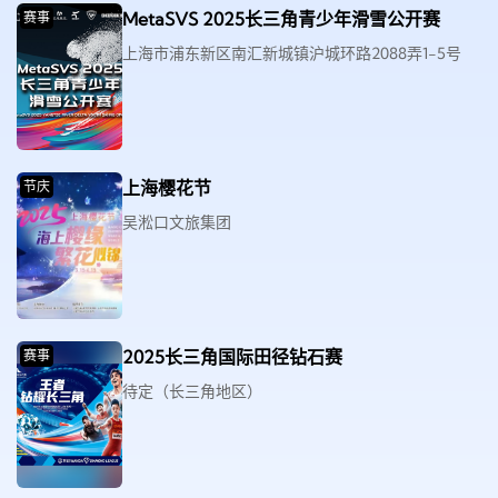
MetaSVS 2025长三角青少年滑雪公开赛
赛事
上海市浦东新区南汇新城镇沪城环路2088弄1-5号
上海樱花节
节庆
吴淞口文旅集团
2025长三角国际田径钻石赛
赛事
待定（长三角地区）