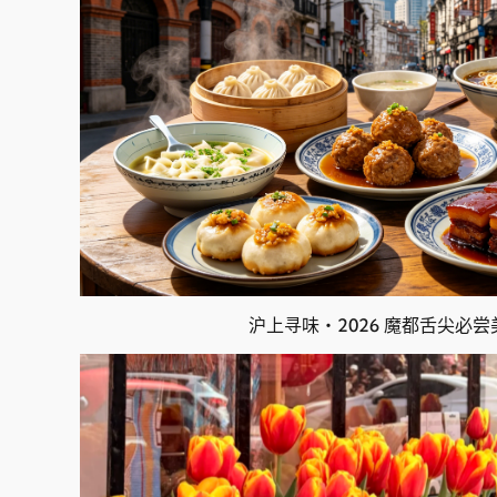
沪上寻味・2026 魔都舌尖必