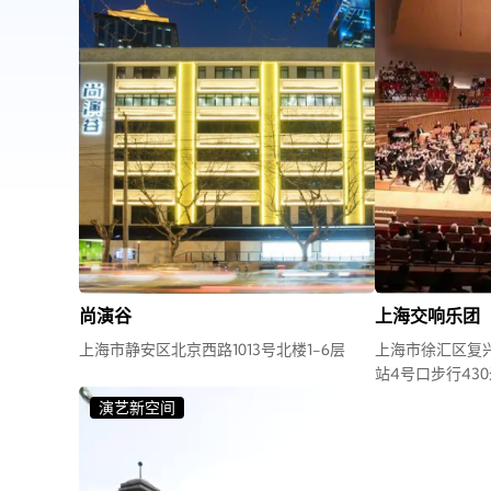
尚演谷
上海交响乐团
上海市静安区北京西路1013号北楼1-6层
上海市徐汇区复兴
站4号口步行430
演艺新空间