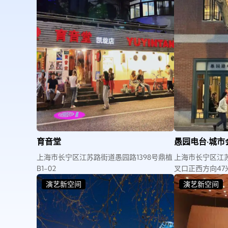
育音堂
愚园电台·城市
上海市长宁区江苏路街道愚园路1398号鼎植
上海市长宁区江
B1-02
叉口正西方向47
演艺新空间
演艺新空间