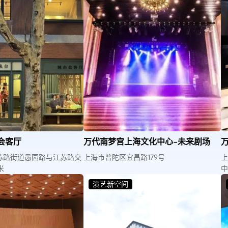
会客厅
万代南梦宫上海文化中心-未来剧场
苏路街道愚园路与江苏路交
上海市普陀区宜昌路179号
上
米
中
演艺新空间