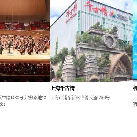
上海千古情
机
中路1380号(常熟路地铁
上海市浦东新区世博大道1750号
上
米)
明