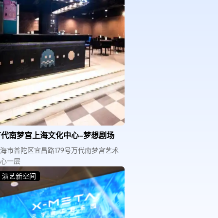
万代南梦宫上海文化中心-梦想剧场
海市普陀区宜昌路179号万代南梦宫艺术
心一层
演艺新空间