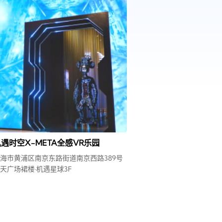
遇时空X-META全感VR乐园
海市黄浦区南京东路街道南京西路389号
天广场裙楼·机遇星球3F