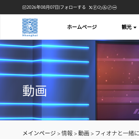
2026年08月07日
|
フォローする
ホームページ
観光
動画
メインページ
> 情報 >
動画
> フィオナと一緒に