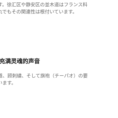
す。徐汇区や静安区の並木道はフランス料
れでもその関連性は根付いています。
而充满灵魂的声音
道、顾刺繍、そして旗袍（チーパオ）の要
います。