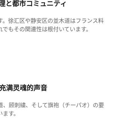
料理と都市コミュニティ
す。徐汇区や静安区の並木道はフランス料
れでもその関連性は根付いています。
而充满灵魂的声音
道、顾刺繍、そして旗袍（チーパオ）の要
います。