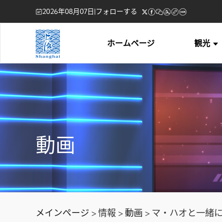
2026年08月07日
|
フォローする
ホームページ
観光
動画
メインページ
> 情報 >
動画
> マ・ハオと一緒