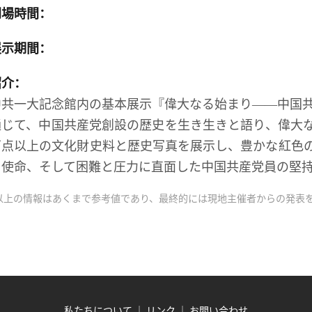
開場時間：
展示期間：
紹介：
中共一大記念館内の基本展示『偉大なる始まり――中国
通じて、中国共産党創設の歴史を生き生きと語り、偉大な
万点以上の文化財史料と歴史写真を展示し、豊かな紅色
と使命、そして困難と圧力に直面した中国共産党員の堅
以上の情報はあくまで参考値であり、最終的には現地主催者からの発表
私たちについて
｜
リンク
｜
お問い合わせ