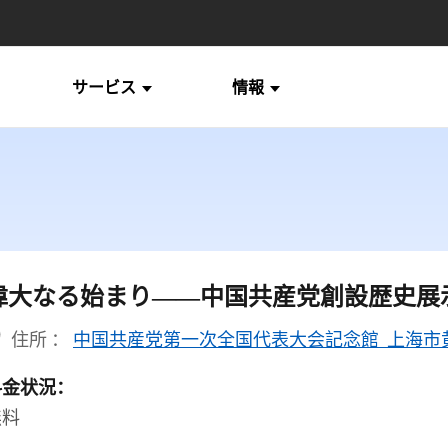
サービス
情報
偉大なる始まり――中国共産党創設歴史展
住所 ：
中国共産党第一次全国代表大会記念館 上海市黄
料金状況：
無料