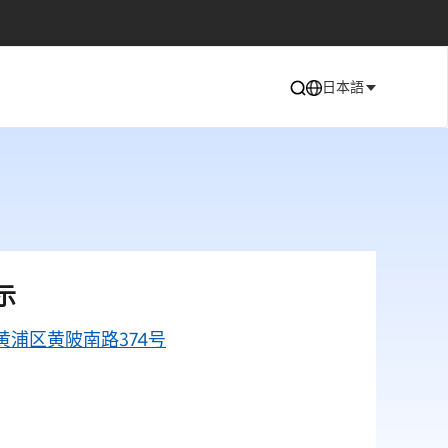
日本語
示
浦区黄陂南路374号