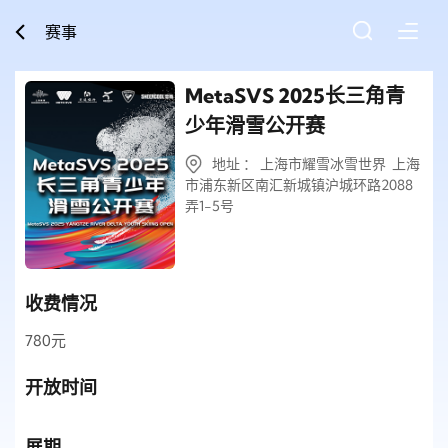
赛事
MetaSVS 2025长三角青
少年滑雪公开赛
地址 ： 上海市耀雪冰雪世界 上海
市浦东新区南汇新城镇沪城环路2088
弄1-5号
收费情况
780元
开放时间
展期