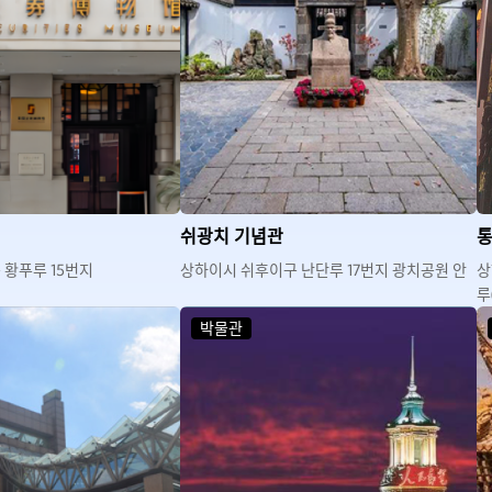
쉬광치 기념관
통
 황푸루 15번지
상하이시 쉬후이구 난단루 17번지 광치공원 안
상
루
박물관