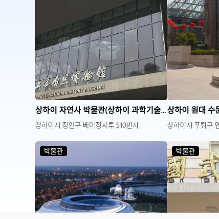
상하이 자연사 박물관(상하이 과학기술관 분관)
상하이 원대 
상하이시 징안구 베이징시루 510번지
상하이시 푸퉈구 옌
박물관
박물관