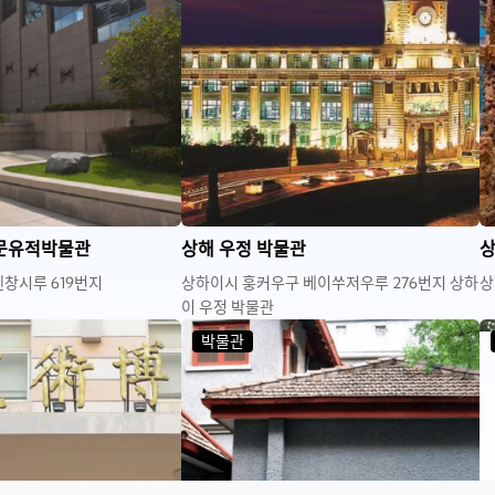
수문유적박물관
상해 우정 박물관
상
창시루 619번지
상하이시 훙커우구 베이쑤저우루 276번지 상하
상
이 우정 박물관
박물관