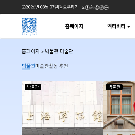
2026년 08월 07일
|
팔로우하기
홈페이지
액티비티
홈페이지
>
박물관 미술관
박물관
미술관
활동 추천
박물관
박물관