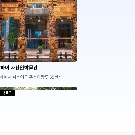
하이 사산완박물관
하이시 쉬후이구 푸후이탕루 55번지
박물관