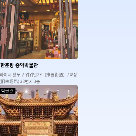
한춘탕 중약박물관
하이시 황푸구 위위안가도(豫园街道) 구교장
(旧校场路) 33번지 3층
박물관