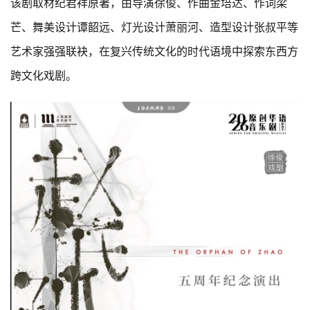
该剧取材纪君祥原著，由导演徐俊、作曲金培达、作词梁
芒、舞美设计谭韶远、灯光设计萧丽河、造型设计张叔平等
艺术家强强联袂，在复兴传统文化的时代语境中探索东西方
跨文化戏剧。