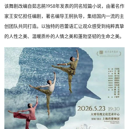
该舞剧改编自茹志鹃1958年发表的同名短篇小说，由著名作
家王安忆担任编剧，著名编导王舸执导，集结国内一流的主
创团队共同打造。以独特的芭蕾语汇让观众感受到纯粹真挚
的人性之美、温暖质朴的人情之美和蓬勃坚韧的生命之美。