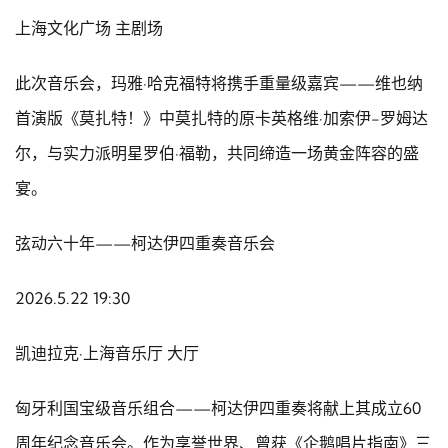
上海文化广场 主剧场
此次音乐会，玛雅·哈克福特将携手重量级嘉宾——维也纳
首演版《莫扎特！》中莫扎特的原卡英格维·加索伊-罗姆达
尔，与实力派明星罗伯·福勒，共同缔造一场黄金阵容的盛
宴。
弦动六十年——柯达伊四重奏音乐会
2026.5.22 19:30
凯迪拉克·上海音乐厅 大厅
匈牙利国宝级音乐组合——柯达伊四重奏将献上其成立60
周年纪念音乐会。作为享誉世界、曾获《企鹅唱片指南》三