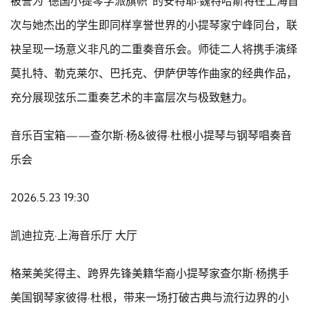
被誉为“德国小提琴学派旗帜”的安特耶·魏特哈斯将在上海首
次与她杰出的学生即同样享誉世界的小提琴家宁峰同台，联
袂呈现一场意义非凡的二重奏音乐会。师徒二人将携手演绎
莫扎特、勒克莱尔、巴托克、伊萨伊等作曲家的经典作品，
充分展现弦乐二重奏艺术的丰富层次与极致魅力。
音乐百宝箱——查尔斯·杨&彼得·杜根小提琴与钢琴唱奏音
乐会
2026.5.23 19:30
凯迪拉克·上海音乐厅 大厅
格莱美奖得主、跨界先锋美籍华裔小提琴家查尔斯·杨携手
美国钢琴家彼得·杜根，带来一场打破古典与流行边界的小