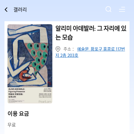
갤러리
알리미 아데발러: 그 자리에 있
는 모습
주소 ：
예술문 황포구 홍콩로 117번
지 2층 203호
이용 요금
무료