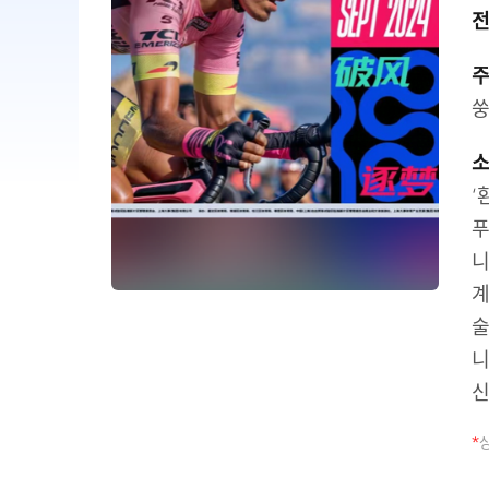
전
쑹
‘
푸
니
계
술
니
신
*