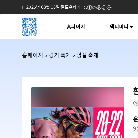
2026년 08월 08일
|
팔로우하기
홈페이지
액티비티
홈페이지
>
경기 축제
> 명절 축제
운
9