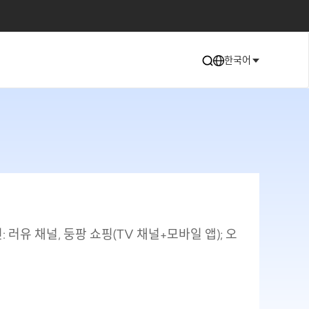
한국어
유 채널, 둥팡 쇼핑(TV 채널+모바일 앱); 오