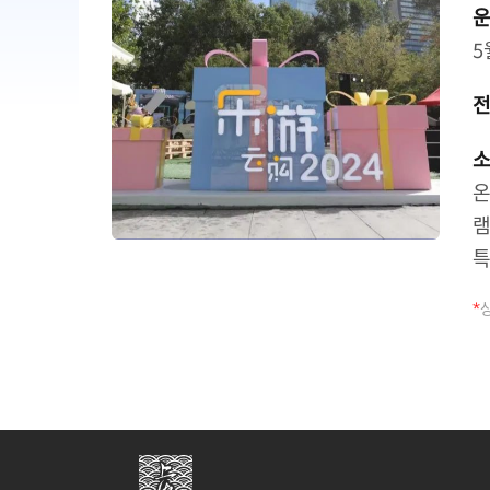
운
5
전
온
램
특
*