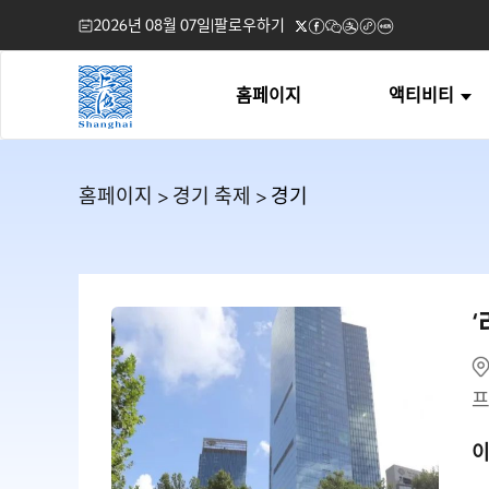
2026년 08월 07일
|
팔로우하기
홈페이지
액티비티
홈페이지
>
경기 축제
> 경기
프
이