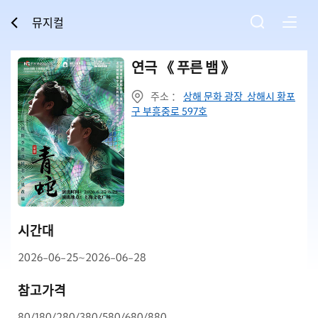
뮤지컬
연극 《 푸른 뱀 》
주소 ：
상해 문화 광장 상해시 황포
구 부흥중로 597호
시간대
2026-06-25~2026-06-28
참고가격
80/180/280/380/580/680/880