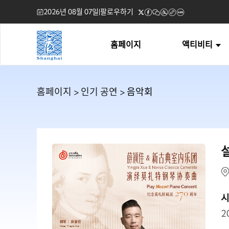
2026년 08월 07일
|
팔로우하기
홈페이지
액티비티
홈페이지
>
인기 공연
> 음악회
2