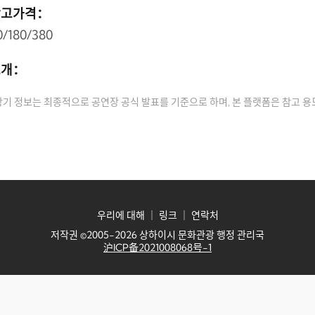
참고가격：
0/180/380
소개：
상기 정보는 최종적으로 공연장 공식 발표를 기준으로 하며, 본 플랫폼은 참고 
우리에 대해
｜
링크
｜
연락처
저작권 ©2005-2026 상하이시 문화관광 행정 관리국
沪ICP备2021008068号-1