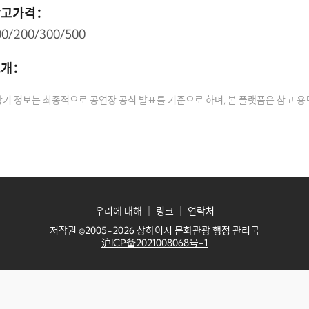
참고가격：
00/200/300/500
소개：
상기 정보는 최종적으로 공연장 공식 발표를 기준으로 하며, 본 플랫폼은 참고 
우리에 대해
｜
링크
｜
연락처
저작권 ©2005-2026 상하이시 문화관광 행정 관리국
沪ICP备2021008068号-1