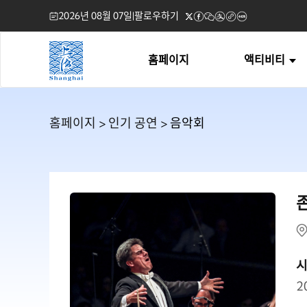
2026년 08월 07일
|
팔로우하기
홈페이지
액티비티
홈페이지
>
인기 공연
> 음악회
2