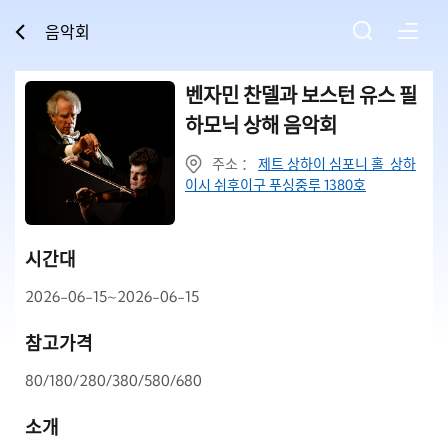
음악회
벤자민 찬델과 보스턴 유스 필
하모닉 상해 음악회
주소 ：
제트 상하이 심포니 홀 상하
이시 쉬후이구 푸싱중루 1380호
시간대
2026-06-15~2026-06-15
참고가격
80/180/280/380/580/680
소개