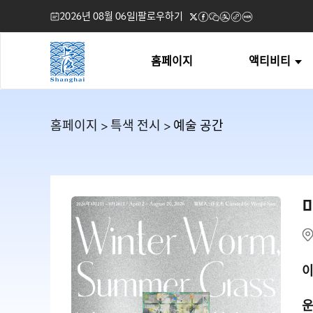
2026년 08월 06일
|
팔로우하기
홈페이지
액티비티
홈페이지
>
특색 전시
> 예술 공간
이
운