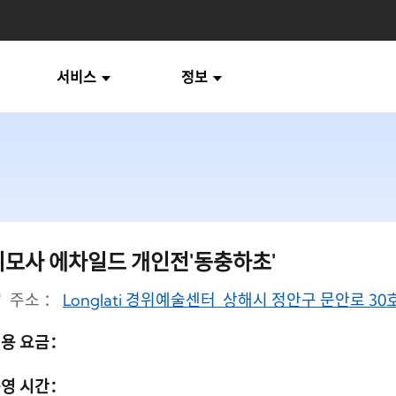
서비스
정보
미모사 에차일드 개인전'동충하초'
주소 ：
Longlati 경위예술센터 상해시 정안구 문안로 30
용 요금：
영 시간：