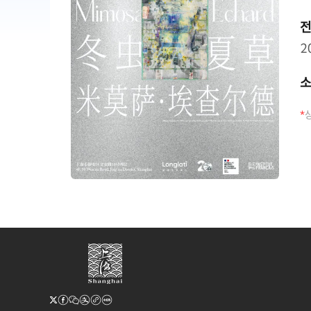
전
2
*