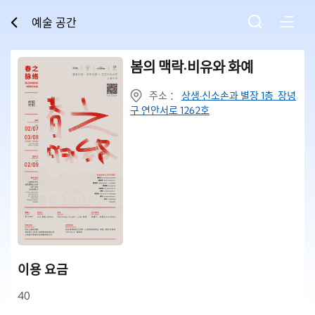
예술 공간
봄의 맥락·비유와 화예
주소 ：
상생·신소손과 별장 1층 장녕
구 연안서로 1262호
이용 요금
40