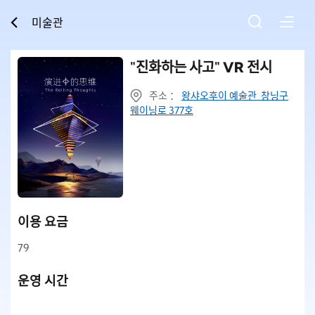
미술관
"진화하는 사고" VR 전시​
주소 ：
왕샤오후이 예술관 창닝구
웨이닝로 377호
이용 요금
79
운영 시간