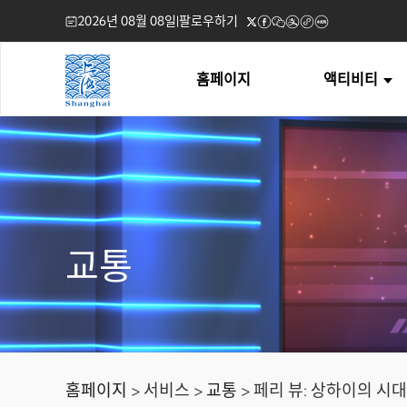
2026년 08월 08일
|
팔로우하기
홈페이지
액티비티
교통
홈페이지
> 서비스 >
교통
> 페리 뷰: 상하이의 시