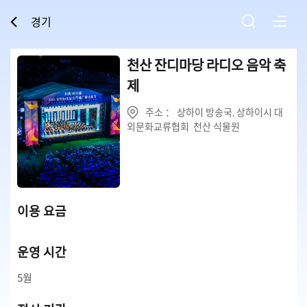
경기
천산 잔디마당 라디오 음악 축
제
주소 ： 상하이 방송국, 상하이시 대
외문화교류협회 천산 식물원
이용 요금
운영 시간
5월