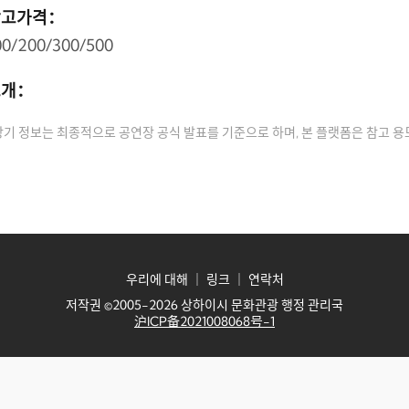
참고가격：
00/200/300/500
소개：
상기 정보는 최종적으로 공연장 공식 발표를 기준으로 하며, 본 플랫폼은 참고 
우리에 대해
｜
링크
｜
연락처
저작권 ©2005-2026 상하이시 문화관광 행정 관리국
沪ICP备2021008068号-1