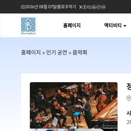
2026년 08월 07일
|
팔로우하기
홈페이지
액티비티
홈페이지
>
인기 공연
> 음악회
2