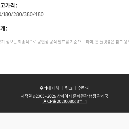
참고가격：
0/180/280/380/480
소개：
상기 정보는 최종적으로 공연장 공식 발표를 기준으로 하며, 본 플랫폼은 참고 
우리에 대해
｜
링크
｜
연락처
저작권 ©2005-2026 상하이시 문화관광 행정 관리국
沪ICP备2021008068号-1