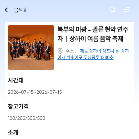
음악회
북부의 미광 - 쾰른 현악 연주
자丨상하이 여름 음악 축제
주소 ：
제트 상하이 심포니 홀 상하
이시 쉬후이구 푸싱중루 1380호
시간대
2026-07-15~2026-07-15
참고가격
100/200/300/500
소개