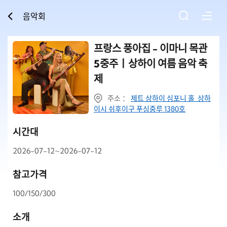
음악회
프랑스 풍아집 - 이마니 목관
5중주丨상하이 여름 음악 축
제
주소 ：
제트 상하이 심포니 홀 상하
이시 쉬후이구 푸싱중루 1380호
시간대
2026-07-12~2026-07-12
참고가격
100/150/300
소개