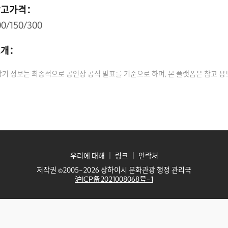
참고가격：
00/150/300
소개：
상기 정보는 최종적으로 공연장 공식 발표를 기준으로 하며, 본 플랫폼은 참고 
우리에 대해
｜
링크
｜
연락처
저작권 ©2005-2026 상하이시 문화관광 행정 관리국
沪ICP备2021008068号-1