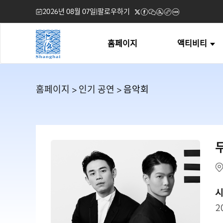
2026년 08월 07일
|
팔로우하기
홈페이지
액티비티
홈페이지
>
인기 공연
> 음악회
2