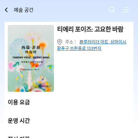
예술 공간
티에리 포이즈: 고요한 바람
주소 ：
블루라이더 아트 상하이시
황푸구 쓰촨중로 133번지
이용 요금
운영 시간