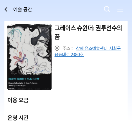
예술 공간
그레이스 슈윈더: 권투선수의
꿈
주소 ：
상해 유조예술센터 서회구
용등대로 2380호
이용 요금
운영 시간