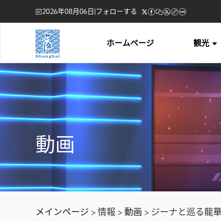
2026年08月06日
|
フォローする
ホームページ
観光
動画
メインページ
> 情報 >
動画
> ジーナと巡る龍