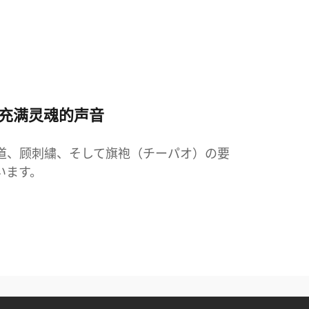
而充满灵魂的声音
道、顾刺繍、そして旗袍（チーパオ）の要
います。