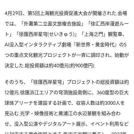
4月29日、第5回上海観光投資促進大会が開催された.会場
では、「外灘第二立面文旅複合施設」「徐汇西岸漫遊ルー
ト」「徐匯西岸星穹(せいきゅう)」「上海之門」観覧車、
AI没入型インタラクティブ劇場『新世界・黄金時代』の5
つの重点文化観光プロジェクトが一斉に調印され、始動が
決定した.総投資額は約40億元(約900億円).
そのうち、「徐匯西岸星穹」プロジェクトの総投資額は約
12億元.徐匯浜江エリアの穹頂施設南側に、360度型の巨大
球体アリーナを建設する計画で、収容人数は約3000人を
見込む.光学・映像技術と黄浦江の水辺景観を組み合わ
せ、没入型公演やデジタルアート展示、イベント利用など