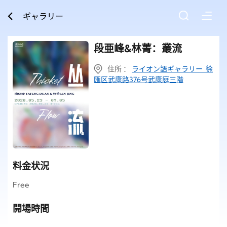
ギャラリー
段亜峰&林菁：叢流
住所 ：
ライオン語ギャラリー 徐
匯区武康路376号武康庭三階
料金状況
Free
開場時間